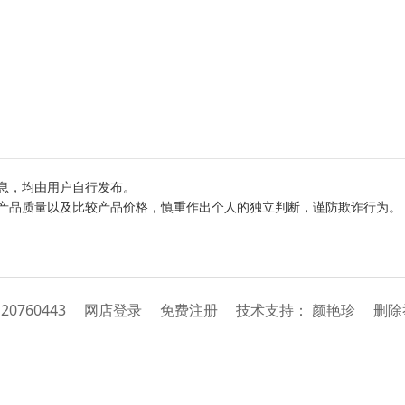
息，均由用户自行发布。
产品质量以及比较产品价格，慎重作出个人的独立判断，谨防欺诈行为。
：
20760443
网店登录
免费注册
技
术
支
持
：
颜艳珍
删除举报