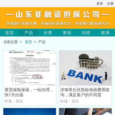
登录
注册
首页
产品
分类
资讯
问答
联系
当前位置 >
首页
> 产品
莱芜保险保函，一站办理，
济南章丘区投标保函费用咨
快1天出函
询，满足客户的不同需
价格：面议
价格：面议