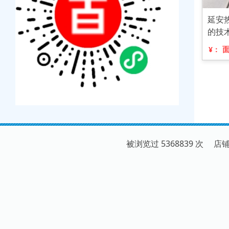
延安
的技
¥：
被浏览过 5368839 次 店