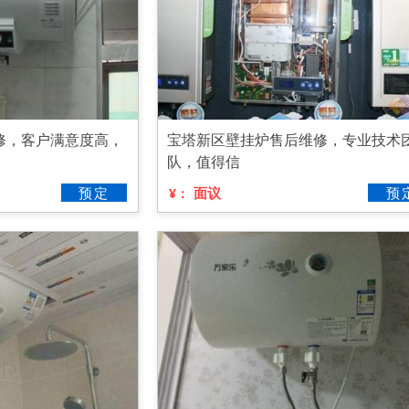
修，客户满意度高，
宝塔新区壁挂炉售后维修，专业技术
队，值得信
预定
面议
预
¥：