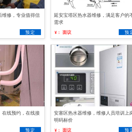
后维修，专业值得信
延安宝塔区热水器维修，满足客户的
需求
预定
面议
预
¥：
，在线预约，在线接
安塞区热水器维修，维修人员培训上
明码标价
预定
面议
预
¥：