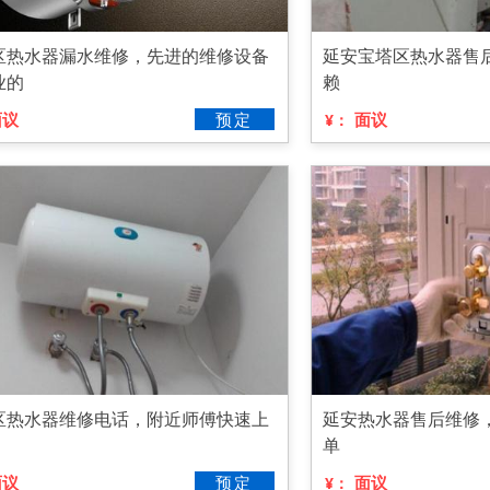
区热水器漏水维修，先进的维修设备
延安宝塔区热水器售
业的
赖
面议
预定
面议
¥：
区热水器维修电话，附近师傅快速上
延安热水器售后维修
单
面议
预定
面议
¥：