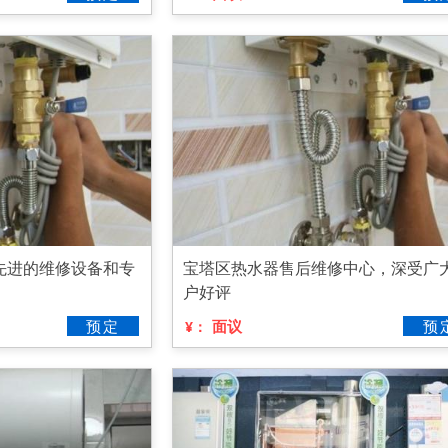
先进的维修设备和专
宝塔区热水器售后维修中心，深受广
户好评
预定
面议
预
¥：