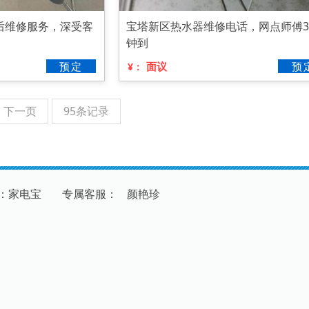
后维修服务，深受客
宝塔新区热水器维修电话，网点师傅3
钟到
预定
面议
预
¥：
下一页
95条记录
：家电宝
专
属
客
服
：
颜艳珍