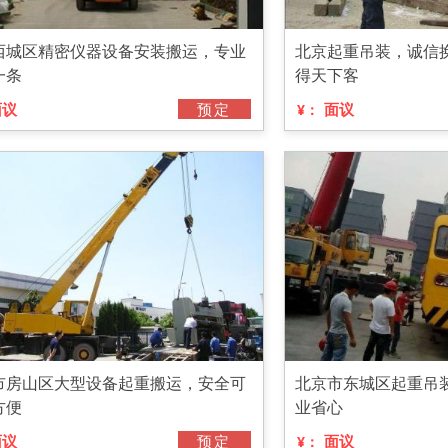
西城区精密仪器设备安装搬运，专业
北京起重吊装，诚信
一条
得天下客
面议
预定
面议
¥：
市房山区大型设备起重搬运，安全可
北京市东城区起重吊
方便
业省心
面议
预定
面议
¥：