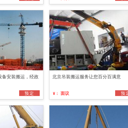
设备安装搬运，经政
北京吊装搬运服务让您百分百满意
预定
面议
预
¥：