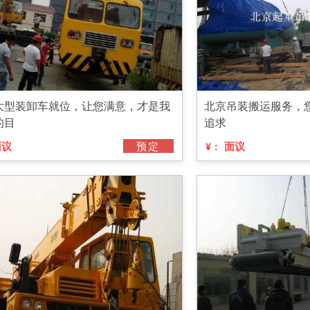
大型装卸车就位，让您满意，才是我
北京吊装搬运服务，
的目
追求
面议
预定
面议
¥：