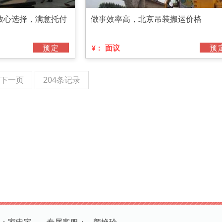
放心选择，满意托付
做事效率高，北京吊装搬运价格
预定
面议
预
¥：
下一页
204条记录