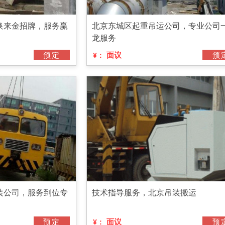
换来金招牌，服务赢
北京东城区起重吊运公司，专业公司
龙服务
预定
面议
预
¥：
装公司，服务到位专
技术指导服务，北京吊装搬运
预定
面议
预
¥：