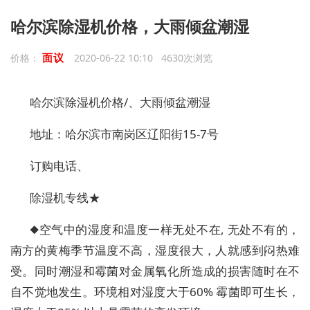
哈尔滨除湿机价格，大雨倾盆潮湿
面议
价格：
2020-06-22 10:10 4630次浏览
哈尔滨除湿机价格
/、
大雨倾盆潮湿
地址
：
哈尔滨市南岗区辽阳街
15-7
号
订购电话
、
除湿机专线
★
◆
空气中的湿度和温度一样无处不在
,
无处不有的
，
南方的黄梅季节温度不高
，
湿度很大
，
人就感到闷热难
受
。
同时潮湿和霉菌对金属氧化所造成的损害随时在不
自不觉地发生
。
环境相对湿度大于
60%
霉菌即可生长
，