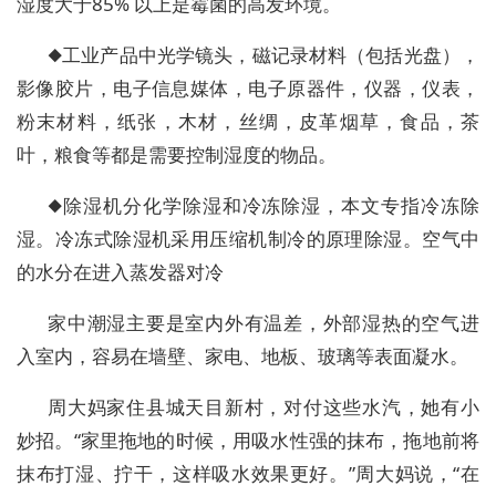
湿度大于
85%
以上是霉菌的高发环境
。
◆
工业产品中光学镜头
，
磁记录材料
（
包括光盘
），
影像胶片
，
电子信息媒体
，
电子原器件
，
仪器
，
仪表
，
粉末材料
，
纸张
，
木材
，
丝绸
，
皮革烟草
，
食品
，
茶
叶
，
粮食等都是需要控制湿度的物品
。
◆
除湿机分化学除湿和冷冻除湿
，
本文专指冷冻除
湿
。
冷冻式除湿机采用压缩机制冷的原理除湿
。
空气中
的水分在进入蒸发器对冷
家中潮湿主要是室内外有温差，外部湿热的空气进
入室内，容易在墙壁、家电、地板、玻璃等表面凝水。
周大妈家住县城天目新村，对付这些水汽，她有小
妙招。“家里拖地的时候，用吸水性强的抹布，拖地前将
抹布打湿、拧干，这样吸水效果更好。”周大妈说，“在