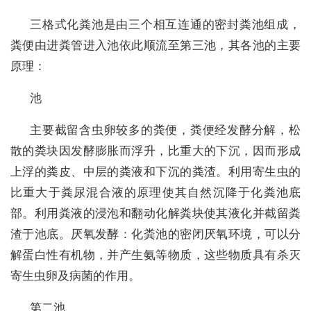
三格式化粪池是由三个相互连通的密封粪池组成，
粪便由进粪管进入池依此顺流至第三池，其各池的主要
原理：
池
主要截留含虫卵较多的粪便，粪便经发酵分解，松
散的粪块因发酵膨胀而浮升，比重大的下沉，因而形成
上浮的粪皮、中层的粪液和下沉的粪渣。利用寄生虫的
比重大于粪尿混合液的原理使其自然沉降于化粪池底
部。利用粪液的浸泡和翻动化解粪块使其液化并截留粪
渣于池底。厌氧发酵：化粪池的密闭厌氧环境，可以分
解蛋白性有机物，并产生氨等物质，这些物质具有杀灭
寄生虫卵及病菌的作用。
第二池