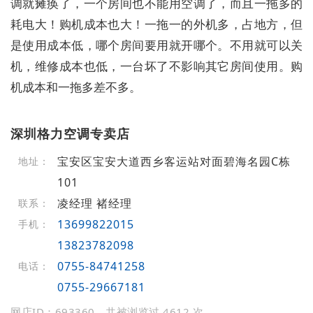
调就瘫痪了，一个房间也不能用空调了，而且一拖多的
耗电大！购机成本也大！一拖一的外机多，占地方，但
是使用成本低，哪个房间要用就开哪个。不用就可以关
机，维修成本也低，一台坏了不影响其它房间使用。购
机成本和一拖多差不多。
深圳格力空调专卖店
宝安区宝安大道西乡客运站对面碧海名园C栋
地址：
101
凌经理 褚经理
联系：
13699822015
手机：
13823782098
0755-84741258
电话：
0755-29667181
网店ID：693360，共被浏览过 4612 次