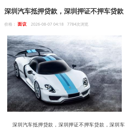
深圳汽车抵押贷款，深圳押证不押车贷款
面议
价格：
2026-08-07 04:18 7784次浏览
深圳汽车抵押贷款，深圳押证不押车贷款，
深圳车