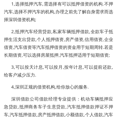
1,选择抵押汽车,需选择有可以抵押借资的机构.不押
汽车,选择不押汽车的机构,办理之前先了解自身需求而选
择深圳借资机构;
2,抵押汽车经营贷款,私家车辆抵押借款,全款车子抵
押生活支出贷款,个人抵押借资,房产借资,信用借资,企业
借资,汽车借资等汽车抵押借资的资金用于短期周转.若是
长期借资,可以选择房屋抵押,汽车抵押适用于短期借资;
3,可以按天计息,可以按月,按年计息,可以提前还款,
给客户减少压力.
4,深圳正规的借资机构,给你放心的服务.
深圳借款公司借款经理专业提供：机动车辆抵押应
急贷款,抵押商务车子生意贷款,汽车抵押借款押证不押
车,汽车抵押借款,房产抵押借款,小额借款,个人借款,汽车