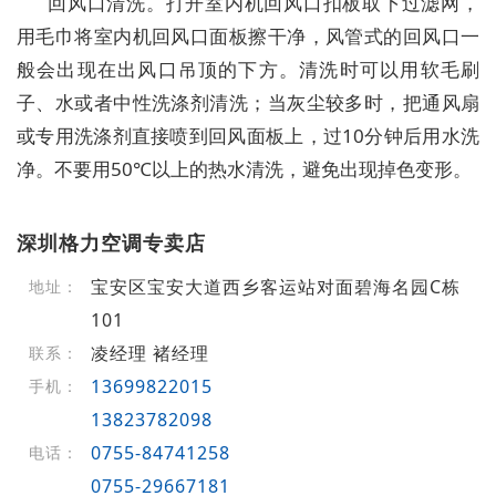
回风口清洗。打开室内机回风口扣板取下过滤网，
用毛巾将室内机回风口面板擦干净，风管式的回风口一
般会出现在出风口吊顶的下方。清洗时可以用软毛刷
子、水或者中性洗涤剂清洗；当灰尘较多时，把通风扇
或专用洗涤剂直接喷到回风面板上，过10分钟后用水洗
净。不要用50℃以上的热水清洗，避免出现掉色变形。
深圳格力空调专卖店
宝安区宝安大道西乡客运站对面碧海名园C栋
地址：
101
凌经理 褚经理
联系：
13699822015
手机：
13823782098
0755-84741258
电话：
0755-29667181