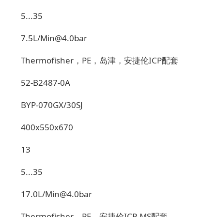
5...35
7.5L/Min@4.0bar
Thermofisher
，
PE
，岛津，安捷伦
ICP
配套
52-B2487-0A
BYP-070GX/30SJ
400x550x670
13
5...35
17.0L/Min@4.0bar
Thermofisher
，
PE
，安捷伦
ICP-MS
配套