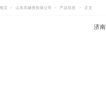
电宝
>
山东非融资担保公司
>
产品信息
>
正文
济南