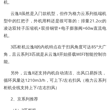
机。
云逸Ⅱ虽然是入门款机型，但作为格力云系列低端机
型中的扛把子，外机用料还是很可靠的：排量21.2cc的
凌达双转子压缩机+双排铜管+电子膨胀阀+60w直流电
机。
3匹柜机云逸Ⅱ的内机特点在于扫风角度可达85°大广
角，且云系列3匹就是从云逸Ⅱ开始搭载WIFI智能控制功
能。
另外，云逸Ⅱ还支持内机自动清洁、出风口易拆洗，
循环风量达1210m3/h，可上下/左右扫风（格力云系列
柜机全线支持上下/左右扫风）
2、京系列推荐