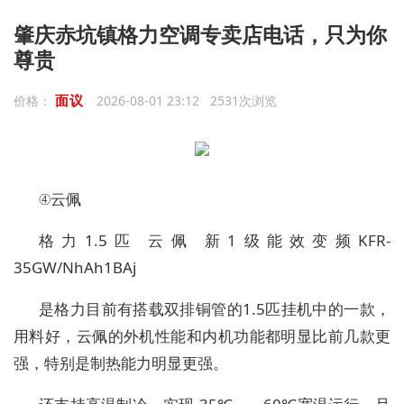
肇庆赤坑镇格力空调专卖店电话，只为你
尊贵
面议
价格：
2026-08-01 23:12 2531次浏览
④云佩
格力1.5匹 云佩 新1级能效变频KFR-
35GW/NhAh1BAj
是格力目前有搭载双排铜管的1.5匹挂机中的一款，
用料好，云佩的外机性能和内机功能都明显比前几款更
强，特别是制热能力明显更强。