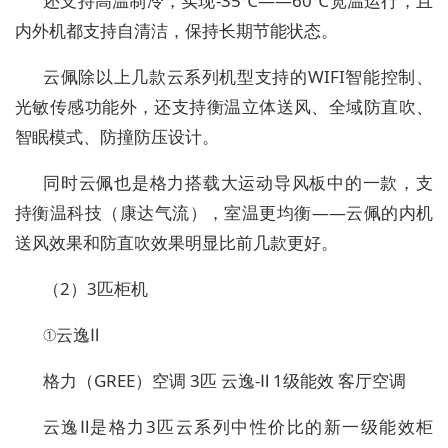
还支持高温制冷，实现-35℃——60℃宽温运行，且
内外机都支持自清洁，保持长期节能状态。
云佩除以上几款云系列机型支持的WIFI智能控制、
光敏传感功能外，还支持衡温立体送风、全域防直吹、
智眠模式、防撞防压设计。
同时云佩也是格力搭载大运动导风板中的一款，支
持衡温科技（康达气流），室温更均衡——云佩的内机
送风效果和防直吹效果明显比前几款更好。
（2）3匹柜机
①云逸Ⅱ
格力（GREE）空调 3匹 云逸-Ⅱ 1级能效 客厅空调
云逸Ⅱ是格力3匹云系列中性价比的新一级能效柜