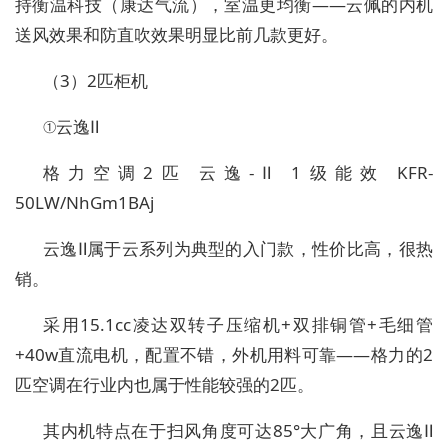
持衡温科技（康达气流），室温更均衡——云佩的内机
送风效果和防直吹效果明显比前几款更好。
（3）2匹柜机
①云逸Ⅱ
格力空调2匹 云逸-Ⅱ 1级能效 KFR-
50LW/NhGm1BAj
云逸Ⅱ属于云系列为典型的入门款，性价比高，很热
销。
采用15.1cc凌达双转子压缩机+双排铜管+毛细管
+40w直流电机，配置不错，外机用料可靠——格力的2
匹空调在行业内也属于性能较强的2匹。
其内机特点在于扫风角度可达85°大广角，且云逸Ⅱ