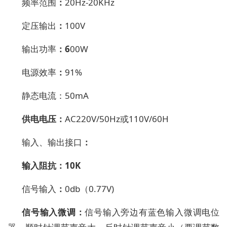
频率范围
：
20Hz-20KHz
定压输出
：
100V
输出功率
：6
00W
电源
效率
：
9
1
%
静态电流
：
50mA
供电电压
：
AC220V
/50Hz
或
110V/60H
输入、
输出接口
：
输入阻抗
：
10K
信号输入
：
0db
（
0.77V)
信号输入微调
：
信号输入
旁边有
蓝色
输入微调
电位