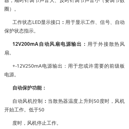
器
，
顺时针
调节
声音
大、
反时针
调节
声音
小（要调节数
圈）。
工作状态
LED显示接口
：
用于显示工作、信号、自动
保护状态指示。
12V
2
00mA
自动风扇
电源输出
：
用于外接散热
风
扇。
+-12V250mA电源输出
：用于您或许需要的前级板
电源。
自动保护功能：
自动
风机控制
：
当散热器温度上升到
50度时，风机
开始工作。低于50
度时，风机停止工作。