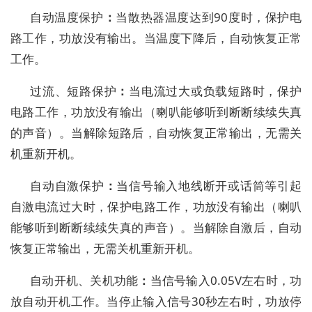
自动
温度保护
：
当散热器温度达到
90度时，保护电
路工作，功放没有输出。
当温度下降后，自动恢复正常
工作。
过流、短路保护
：
当
电流过大或负载短路
时，保护
电路工作，功放没有输出
（
喇叭能够听到断断续续失真
的声音
）
。
当
解除
短路后，自动恢复正常输出，无
需关
机重新开机。
自动自激保护
：
当
信号输入地线断开或话筒等引起
自激
电流过大时，保护电路工作，功放没有输出
（
喇叭
能够听到断断续续失真的声音
）
。
当
解除
自激后，自动
恢复正常输出，无
需关机重新开机。
自动开机、关机功能
：
当信号输入
0.05V左右时，功
放自动开机工作。当停止输入信号30秒左右时，功放停