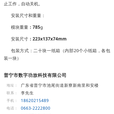
止工作，自动关机。
安装尺寸和重量：
模块
重量
：
785
g
安装尺寸
：
223x137x74mm
包装
方式
：
二十块一
纸
箱（内部
20
个
小纸
箱，
各包
装一块）
普宁市数字功放科技有限公司
广东省普宁市池尾街道新寮新南里和安楼
地址：
李先生
联系：
18620215489
手机：
0663-2222800
电话：