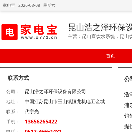
家电宝
2026-08-08
星期六
昆山浩之泽环保
主营：昆山直饮水系统，昆山
首页
联系方式
公
昆山浩之泽环保设备有限公司
公司：
浩
中国江苏昆山市玉山镇恒龙机电五金城
地址：
浦
代宇光
联系：
销
13656265422
手机：
提
0512-36651481
电话：