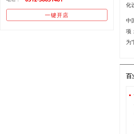
化
一键开店
中
项
为
百