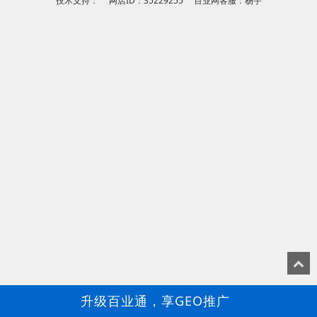
技术支持： 网店ID：35229255 百业网客服：杨宇
升级百业通，享GEO推广