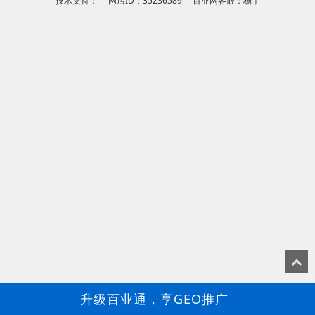
技术支持： 网店ID：35236589 百业网客服：杨宇
升级百业通，享GEO推广