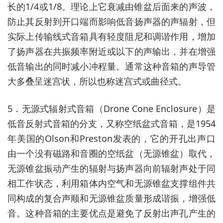
长的1/4或1/8。理论上它衰减由锥盆后面来的声波，
防止其反射到开口端而影响低音扬声器的声辐射，但
实际上传输线式音箱具有轻度阻尼和调谐作用，增加
了扬声器在共振频率附近或以下的声输出，并在增强
低音输出的同时减小冲程量。通常这种音箱的声导管
大多叠呈迷宫状，所以也称迷宫式或曲径式。
5．无源式辐射式音箱（Drone Cone Enclosure）是
低音反射式音箱的分支，又称空纸盆式音箱，是1954
年美国的Olson和Preston发表的，它的开孔出声口
由一个没有磁路和音圈的空纸盆（无源锥盆）取代，
无源锥盆振动产生的辐射与扬声器向前辐射声处于同
相工作状态，利用箱体内空气和无源锥盆支撑组件共
同构成的复合声顺和无源锥盆质量形成谐振，增强低
音。这种音箱的主要优点是避免了反射出声孔产生的