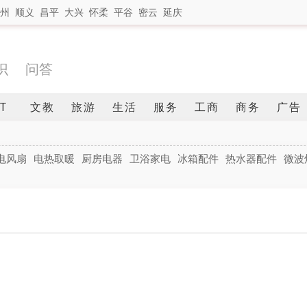
州
顺义
昌平
大兴
怀柔
平谷
密云
延庆
识
问答
IT
文教
旅游
生活
服务
工商
商务
广告
电风扇
电热取暖
厨房电器
卫浴家电
冰箱配件
热水器配件
微波