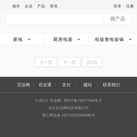
城市
企业
产品
资讯
登录
注册
搜产品
家电
厨房电器
电饭煲电饭锅
上一页
下一页
共0页
百业网
百业通
支付
建站
联系我们
© 2013 -百业网- 鄂ICP备16001549号-3
武汉百业网科技有限公司
鄂公网安备 42010302000686号