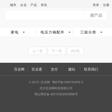
城市
企业
产品
资讯
登录
注册
搜产品
家电
电压力锅配件
三级分类
上一页
下一页
共0页
百业网
百业通
支付
建站
联系我们
© 2013 -百业网- 鄂ICP备16001549号-3
武汉百业网科技有限公司
鄂公网安备 42010302000686号