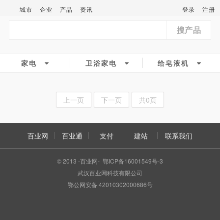
城市
企业
产品
资讯
登录
注册
搜产品
家电
卫浴家电
给皂液机
上一页
下一页
共0页
百业网
百业通
支付
建站
联系我们
© 2013 -百业网- 鄂ICP备16001549号-3
武汉百业网科技有限公司
鄂公网安备 42010302000686号