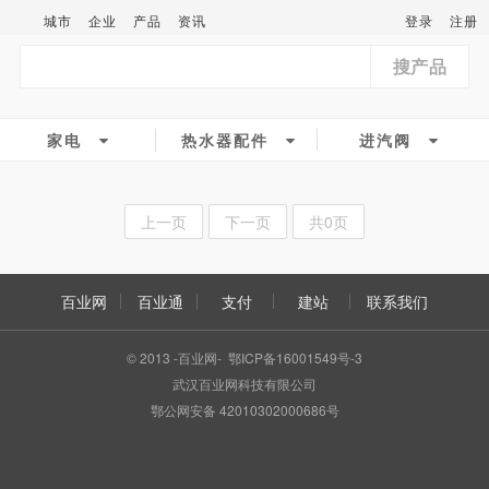
城市
企业
产品
资讯
登录
注册
搜产品
家电
热水器配件
进汽阀
上一页
下一页
共0页
百业网
百业通
支付
建站
联系我们
© 2013 -百业网- 鄂ICP备16001549号-3
武汉百业网科技有限公司
鄂公网安备 42010302000686号