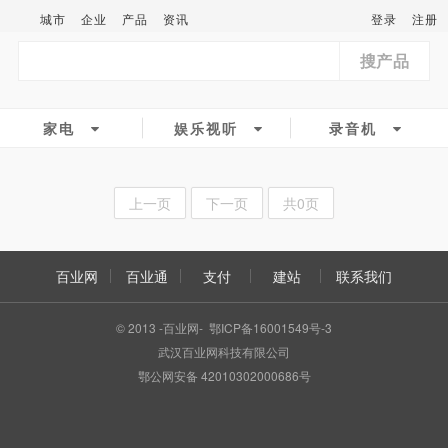
城市
企业
产品
资讯
登录
注册
搜产品
家电
娱乐视听
录音机
上一页
下一页
共0页
百业网
百业通
支付
建站
联系我们
© 2013 -百业网- 鄂ICP备16001549号-3
武汉百业网科技有限公司
鄂公网安备 42010302000686号