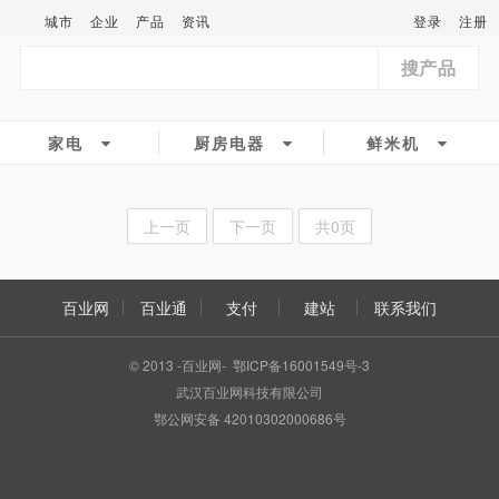
城市
企业
产品
资讯
登录
注册
搜产品
家电
厨房电器
鲜米机
上一页
下一页
共0页
百业网
百业通
支付
建站
联系我们
© 2013 -百业网- 鄂ICP备16001549号-3
武汉百业网科技有限公司
鄂公网安备 42010302000686号