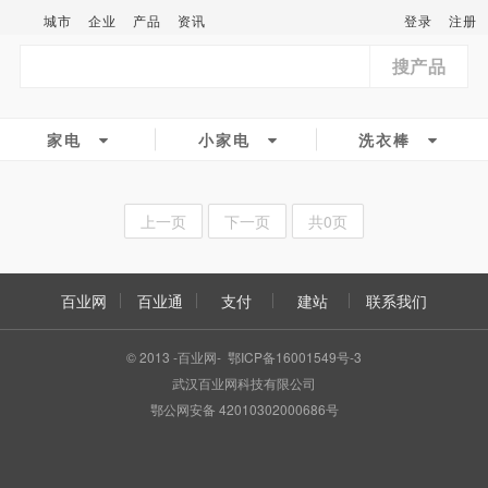
城市
企业
产品
资讯
登录
注册
搜产品
家电
小家电
洗衣棒
上一页
下一页
共0页
百业网
百业通
支付
建站
联系我们
© 2013 -百业网- 鄂ICP备16001549号-3
武汉百业网科技有限公司
鄂公网安备 42010302000686号