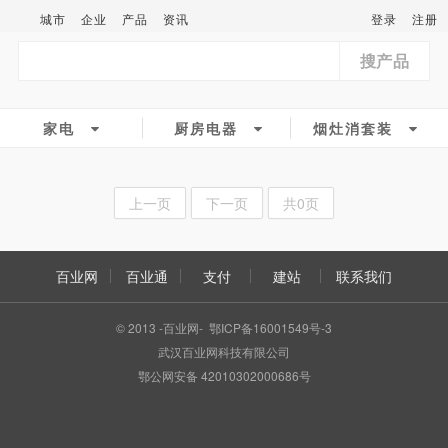
城市
企业
产品
资讯
登录
注册
搜产品
家电
厨房电器
烟灶消套装
上一页
下一页
共0页
百业网
百业通
支付
建站
联系我们
© 2013 -百业网- 鄂ICP备16001549号-3
武汉百业网科技有限公司
鄂公网安备 42010302000686号