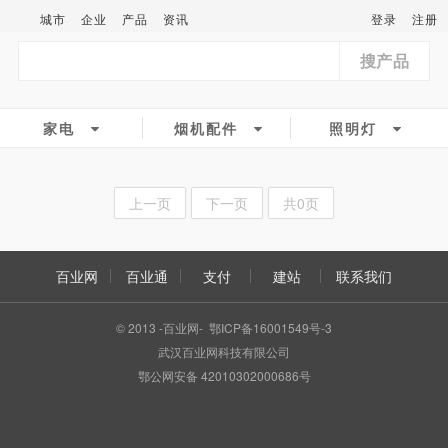
城市
企业
产品
资讯
登录
注册
搜产品
家电
烟机配件
照明灯
上一页
下一页
共0页
百业网
百业通
支付
建站
联系我们
© 2013 -百业网- 鄂ICP备16001549号-3
武汉百业网科技有限公司
鄂公网安备 42010302000686号