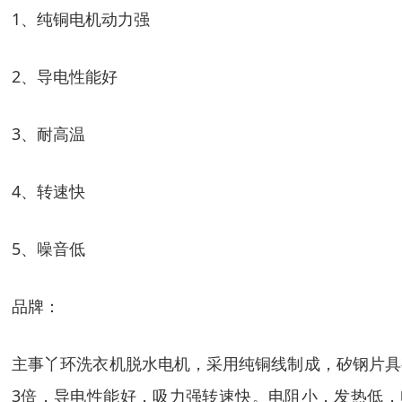
1、
纯铜电机动力强
2、
导电性能好
3、
耐高温
4、
转速快
5、
噪音低
品牌：
主事丫环洗衣机脱水电机，采用纯铜线制成，矽钢片具
3
倍，导电性能好，吸力强转速快。电阻小，发热低，