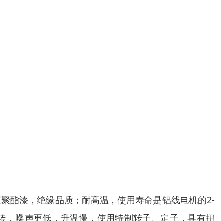
层聚酯漆，绝缘品质；耐高温，使用寿命是铝线电机的
2-
转，噪声更低，升温慢，使用特制转子、定子，具有扭