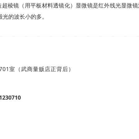
激发来制造超棱镜（用平板材料透镜化）显微镜是红外线光显
般光的波长小的多。
701室（武商量贩店正背后）
1230710