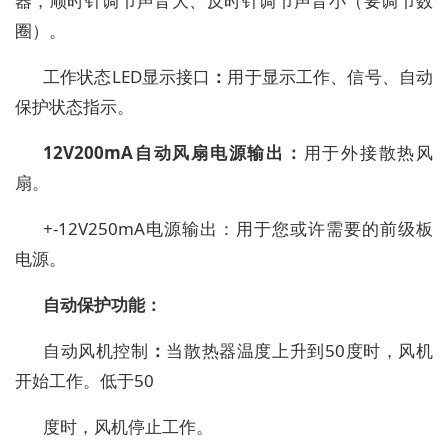
器
，
顺时针
调节
声音
大、
反时针
调节
声音
小（要调节数
圈）。
工作状态
LED显示接口
：
用于显示工作、信号、自动
保护状态指示。
12V
2
00mA
自动风扇
电源输出
：
用于外接散热
风
扇。
+-12V250mA电源输出
：用于您或许需要的前级板
电源。
自动保护功能：
自动
风机控制
：
当散热器温度上升到
50度时，风机
开始工作。低于50
度时，风机停止工作。