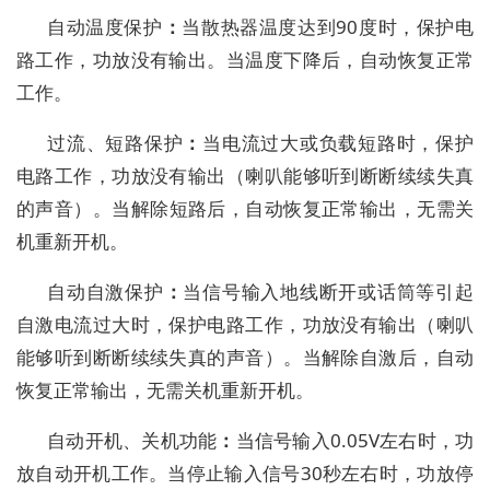
自动
温度保护
：
当散热器温度达到
90度时，保护电
路工作，功放没有输出。
当温度下降后，自动恢复正常
工作。
过流、短路保护
：
当
电流过大或负载短路
时，保护
电路工作，功放没有输出
（
喇叭能够听到断断续续失真
的声音
）
。
当
解除
短路后，自动恢复正常输出，无
需关
机重新开机。
自动自激保护
：
当
信号输入地线断开或话筒等引起
自激
电流过大时，保护电路工作，功放没有输出
（
喇叭
能够听到断断续续失真的声音
）
。
当
解除
自激后，自动
恢复正常输出，无
需关机重新开机。
自动开机、关机功能
：
当信号输入
0.05V左右时，功
放自动开机工作。当停止输入信号30秒左右时，功放停