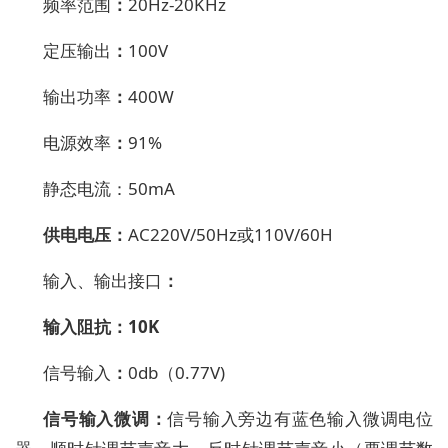
频率范围
：
20Hz-20KHz
定压输出
：
100V
输出功率
：
400W
电源
效率
：
9
1
%
静态电流
：
50mA
供电电压
：
AC220V
/50Hz
或
110V/60H
输入、
输出接口
：
输入阻抗
：
10K
信号输入
：
0db
（
0.77V)
信号输入微调
：
信号输入
旁边有
蓝色
输入微调
电位