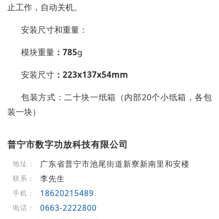
止工作，自动关机。
安装尺寸和重量：
模块
重量
：
785
g
安装尺寸
：
223x137x54mm
包装
方式
：
二十块一
纸
箱（内部
20
个
小纸
箱，
各包
装一块）
普宁市数字功放科技有限公司
广东省普宁市池尾街道新寮新南里和安楼
地址：
李先生
联系：
18620215489
手机：
0663-2222800
电话：