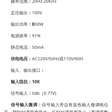
频率范围
：
20Hz-20KHz
定压输出
：
100V
输出功率
：8
00W
电源
效率
：
9
1
%
静态电流
：
50mA
供电电压
：
AC220V
/50Hz
或
110V/60H
输入、
输出接口
：
输入阻抗
：
10K
信号输入
：
0db
（
0.77V)
信号输入微调
：
信号输入
旁边有
蓝色
输入微调
电位