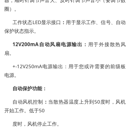
器
，
顺时针
调节
声音
大、
反时针
调节
声音
小（要调节数
圈）。
工作状态
LED显示接口
：
用于显示工作、信号、自动
保护状态指示。
12V
2
00mA
自动风扇
电源输出
：
用于外接散热
风
扇。
+-12V250mA电源输出
：用于您或许需要的前级板
电源。
自动保护功能：
自动
风机控制
：
当散热器温度上升到
50度时，风机
开始工作。低于50
度时，风机停止工作。