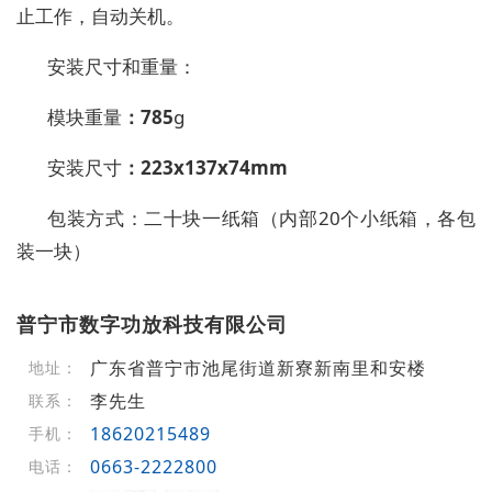
止工作，自动关机。
安装尺寸和重量：
模块
重量
：
785
g
安装尺寸
：
223x137x74mm
包装
方式
：
二十块一
纸
箱（内部
20
个
小纸
箱，
各包
装一块）
普宁市数字功放科技有限公司
广东省普宁市池尾街道新寮新南里和安楼
地址：
李先生
联系：
18620215489
手机：
0663-2222800
电话：