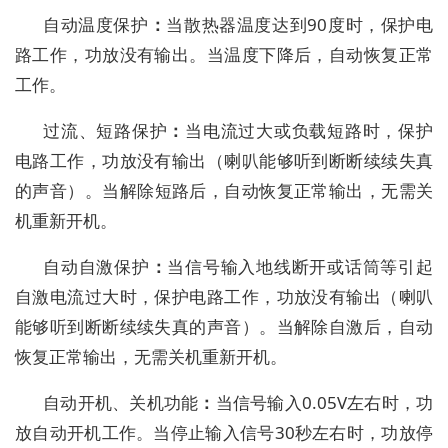
自动
温度保护
：
当散热器温度达到
90度时，保护电
路工作，功放没有输出。
当温度下降后，自动恢复正常
工作。
过流、短路保护
：
当
电流过大或负载短路
时，保护
电路工作，功放没有输出
（
喇叭能够听到断断续续失真
的声音
）
。
当
解除
短路后，自动恢复正常输出，无
需关
机重新开机。
自动自激保护
：
当
信号输入地线断开或话筒等引起
自激
电流过大时，保护电路工作，功放没有输出
（
喇叭
能够听到断断续续失真的声音
）
。
当
解除
自激后，自动
恢复正常输出，无
需关机重新开机。
自动开机、关机功能
：
当信号输入
0.05V左右时，功
放自动开机工作。当停止输入信号30秒左右时，功放停