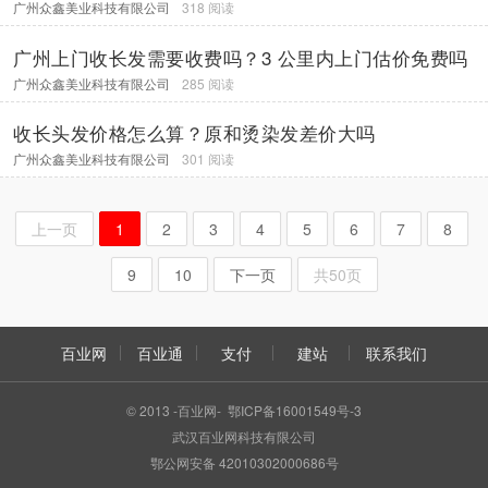
广州众鑫美业科技有限公司
318 阅读
广州上门收长发需要收费吗？3 公里内上门估价免费吗
广州众鑫美业科技有限公司
285 阅读
收长头发价格怎么算？原和烫染发差价大吗
广州众鑫美业科技有限公司
301 阅读
上一页
1
2
3
4
5
6
7
8
9
10
下一页
共50页
百业网
百业通
支付
建站
联系我们
© 2013 -百业网- 鄂ICP备16001549号-3
武汉百业网科技有限公司
鄂公网安备 42010302000686号