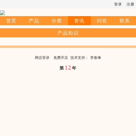
登录
注册
首页
产品
分类
资讯
问答
联系
产品知识
网店登录
免费开店
技
术
支
持
：
李春琳
12
第
年