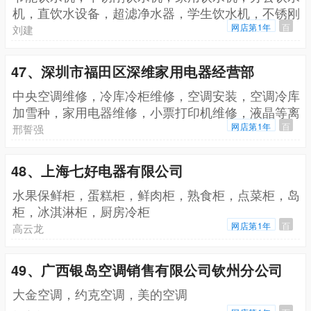
机，直饮水设备，超滤净水器，学生饮水机，不锈刚
饮水台，学校直饮水设备，饮水机，开水器，节能开
网店第1年
百
刘建
水器
47、深圳市福田区深维家用电器经营部
中央空调维修，冷库冷柜维修，空调安装，空调冷库
加雪种，家用电器维修，小票打印机维修，液晶等离
子电视维修，打印复印传真维修，监控门铃对讲布线
网店第1年
百
邢誓强
安装，手机信号放大器安装维修，电话网络综合布
线，二手电器买卖
48、上海七好电器有限公司
水果保鲜柜，蛋糕柜，鲜肉柜，熟食柜，点菜柜，岛
柜，冰淇淋柜，厨房冷柜
网店第1年
百
高云龙
49、广西银岛空调销售有限公司钦州分公司
大金空调，约克空调，美的空调