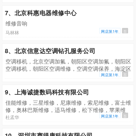
7、北京科惠电器维修中心
维修音响
网店第1年
百
马林林
8、北京信意达空调钻孔服务公司
空调移机，北京空调加氟，朝阳区空调加氟，朝阳区
空调移机，朝阳区空调维修，空调空调保养，海淀区
空调移机，海淀区空调维修，海淀区空调加氟，海淀
网店第1年
百
区空调检测，海淀区空调清洗，海淀区空调拆装
9、上海诚捷数码科技有限公司
佳能维修，三星维修，尼康维修，索尼维修，富士维
修，奥林巴斯维修，适马维修，松下维修，苹果维
修，psp维修，JVC维修，宾得维修
网店第1年
百
杜孟华
10、深圳市赛得康科技有限公司