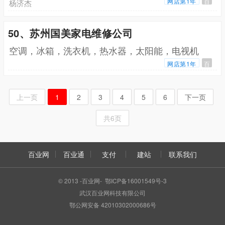
网店第1年
百
杨济杰
50、苏州国美家电维修公司
空调，冰箱，洗衣机，热水器，太阳能，电视机
网店第1年
百
上一页
1
2
3
4
5
6
下一页
共6页
百业网
百业通
支付
建站
联系我们
© 2013 -百业网- 鄂ICP备16001549号-3
武汉百业网科技有限公司
鄂公网安备 42010302000686号