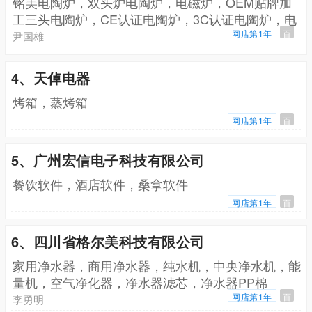
铭美电陶炉，双头炉电陶炉，电磁炉，OEM贴牌加
工三头电陶炉，CE认证电陶炉，3C认证电陶炉，电
陶炉出口，四头电陶炉电器内销，CB认证电陶炉，
网店第1年
百
尹国雄
韩国KC电陶炉，豆浆机
4、天倬电器
烤箱，蒸烤箱
网店第1年
百
5、广州宏信电子科技有限公司
餐饮软件，酒店软件，桑拿软件
网店第1年
百
6、四川省格尔美科技有限公司
家用净水器，商用净水器，纯水机，中央净水机，能
量机，空气净化器，净水器滤芯，净水器PP棉
网店第1年
百
李勇明