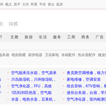
州
顺义
昌平
大兴
怀柔
平谷
密云
延庆
识
问答
IT
文教
旅游
生活
服务
工商
商务
广告
电风扇
电热取暖
厨房电器
卫浴家电
冰箱配件
热水器配件
微波
空气能承压水箱，空气源承
奥克斯空调维修，格力
地
川岛除湿机，川井除湿机，
家电维修，空调安装
格
空气净化器，FFU，高效
组合音响，KTV音响，
炉
1匹到30匹热泵，空气能
迷你台夹扇，台扇，学
水壶，电热水壶，豆浆机，
空气净化器，室内检测