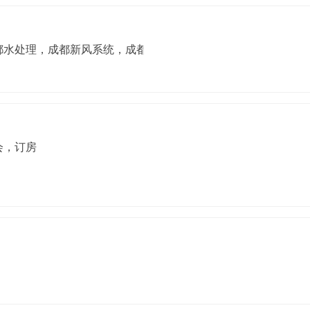
都水处理，成都新风系统，成都电地暖，格力中央空调，博世壁
会，订房