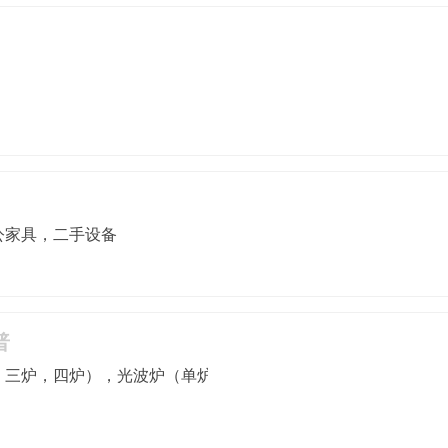
公家具，二手设备
普
三炉，四炉），光波炉（单炉，双炉，三炉，四炉），气电双炉