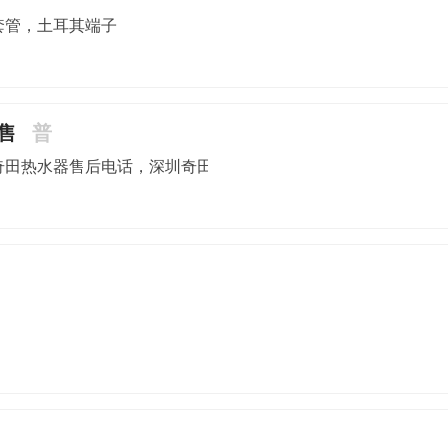
套管，土耳其端子
售
普
奇田热水器售后电话，深圳奇田热水器售后电话，深圳奇田热水