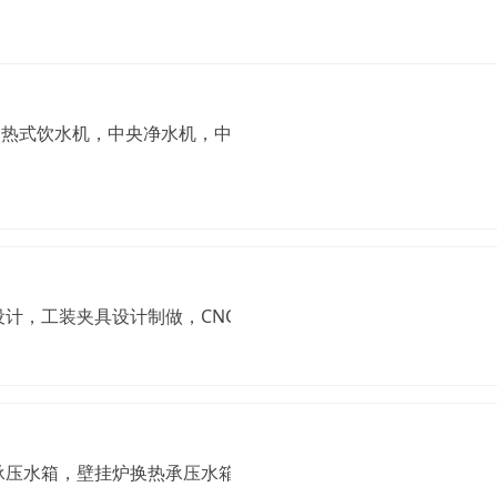
即热式饮水机，中央净水机，中央前置过滤器，智能直饮一体机
设计，工装夹具设计制做，CNC车铣加工
承压水箱，壁挂炉换热承压水箱，空调缓冲水箱，地源热泵承压