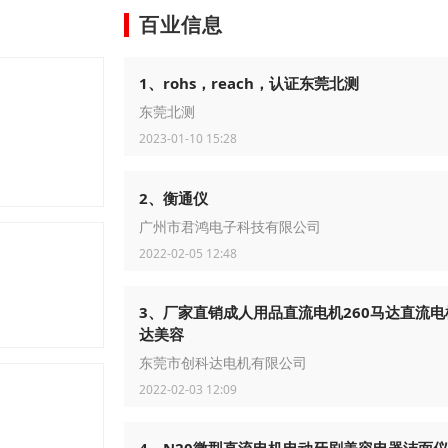
百业信息
1、rohs，reach，认证东莞北测
东莞北测
，生态能量机，净水器代理，净水器招商
2023-01-10 15:28
2、衡通仪
广州市君鸿电子科技有限公司
2022-02-05 12:48
3、厂家直销成人用品直流电机260马达直流电
达美容
东莞市创科达电机有限公司
2022-02-03 12:09
水箱，地源热泵承压水箱，不锈钢承压水箱