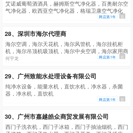
艾诺威葡萄酒酒具，赫姆斯空气净化器，百奥耐尔空
气净化器，欧西亚空气净化器，格瑞卫康空气净化
器，艾诺威空气净化器，艾诺威除湿机，奥士达搅拌
网店第1年
百
机，宝居纯空气净化器，爱丽芙智能感应垃圾桶，宝
居纯智能垃圾处理器
28、深圳市海尔代理商
海尔空调，海尔天花机，海尔风管机，海尔挂机柜
机，海尔吊顶机吸顶机，海尔中央空调，海尔家用商
用空调，海尔分体机
网店第1年
百
何宇龙
29、广州致能水处理设备有限公司
纯净水设备，能量水机，直饮水机，净水器，杀菌
器，净水机，直饮机
网店第1年
百
30、广州市嘉越皓众商贸发展有限公司
西门子洗衣机，西门子冰箱，西门子抽油烟机，西门