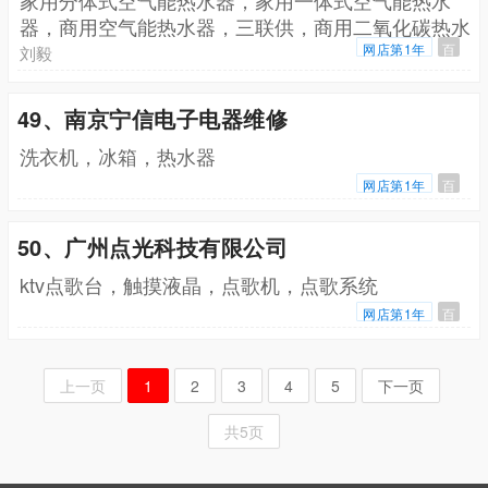
器，商用空气能热水器，三联供，商用二氧化碳热水
机组，烘干机
网店第1年
百
刘毅
49、南京宁信电子电器维修
洗衣机，冰箱，热水器
网店第1年
百
50、广州点光科技有限公司
ktv点歌台，触摸液晶，点歌机，点歌系统
网店第1年
百
上一页
1
2
3
4
5
下一页
共5页